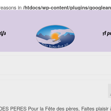
 reasons in
/htdocs/wp-content/plugins/googlean
ifs
A p
s
ERES Pour la Fête des pères, Faites plaisir 