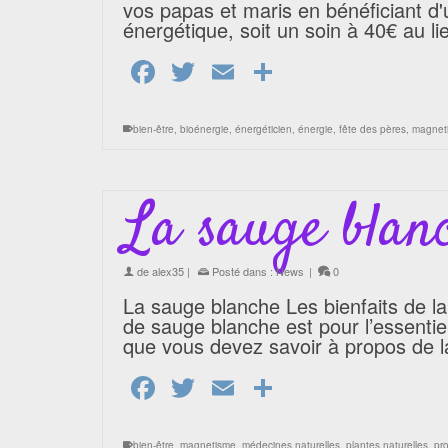
vos papas et maris en bénéficiant d'
énergétique, soit un soin à 40€ au 
Facebook
Twitter
Email
Partager
bien-être
,
bioénergie
,
énergéticien
,
énergie
,
fête des pères
,
magnet
La sauge blan
de
alex35
|
Posté dans :
News
|
0
La sauge blanche Les bienfaits de 
de sauge blanche est pour l’essentiel
que vous devez savoir à propos de l
Facebook
Twitter
Email
Partager
bien-être
,
magnetisme
,
médecines naturelles
,
plantes naturelles
,
pro