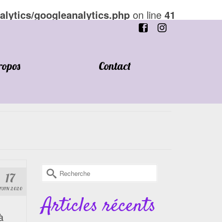
alytics/googleanalytics.php
on line
41
ropos
Contact
Rechercher :
17
JUIN 2020
Articles récents
à