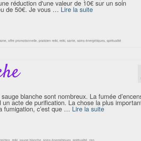
une réduction d'une valeur de 10€ sur un soin
lieu de 50€. Je vous …
Lire la suite
isme
,
offre promotionnelle
,
praticien reiki
,
reiki
,
sante
,
soins énergétiques
,
spiritualité
che
la sauge blanche sont nombreux. La fumée d’encen
 un acte de purification. La chose la plus importan
a fumigation, c’est que …
Lire la suite
tection
,
reiki
,
sauge blanche
,
soins énergétiques
,
spiritualité
,
zen