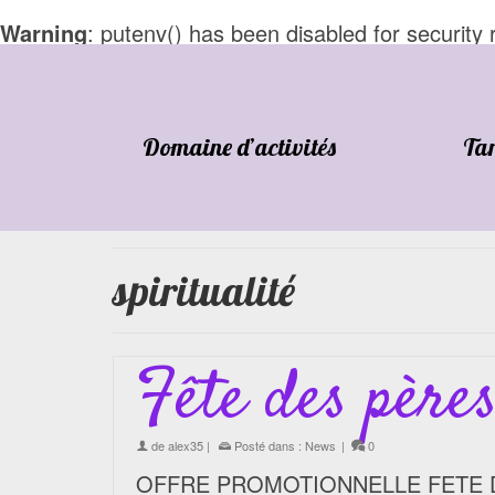
Warning
: putenv() has been disabled for security
Domaine d’activités
Tar
spiritualité
Fête des père
de
alex35
|
Posté dans :
News
|
0
OFFRE PROMOTIONNELLE FETE DES P