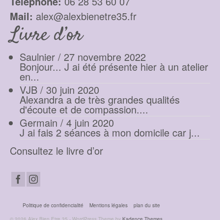
Téléphone:
06 28 53 60 07
Mail:
alex@alexbienetre35.fr
Livre d’or
Saulnier
/
27 novembre 2022
Bonjour... J ai été présente hier à un atelier
en...
VJB
/
30 juin 2020
Alexandra a de très grandes qualités
d'écoute et de compassion....
Germain
/
4 juin 2020
J ai fais 2 séances à mon domicile car j...
Consultez le livre d’or
Politique de confidencialité
Mentions légales
plan du site
© 2026 Alex Bien Etre 35 - WordPress Theme by
Kadence Themes