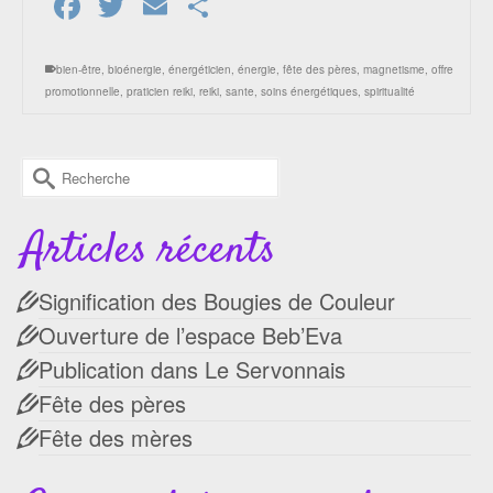
Facebook
Twitter
Email
Partager
bien-être
,
bioénergie
,
énergéticien
,
énergie
,
fête des pères
,
magnetisme
,
offre
promotionnelle
,
praticien reiki
,
reiki
,
sante
,
soins énergétiques
,
spiritualité
Rechercher :
Articles récents
Signification des Bougies de Couleur
Ouverture de l’espace Beb’Eva
Publication dans Le Servonnais
Fête des pères
Fête des mères