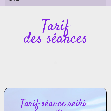
Tarif
des séances
Tarif séance reiki-