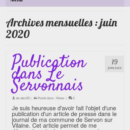
Archives mensuelles : juin
2020
Publication
19
dans Le
JUIN 2020
Servonnais
de
alex35
|
Posté dans :
News
|
0
Je suis heureuse d'avoir fait l'objet d'une
publication d'un article de presse dans le
journal de ma commune de Servon sur
Vilaine. Cet article permet de me