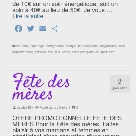
de 10€ sur un soin énergétique, soit un
soin à 40€ au lieu de 50€. Je vous …
Lire la suite
Facebook
Twitter
Email
Partager
bien-être
,
bioénergie
,
énergéticien
,
énergie
,
fête des pères
,
magnetisme
,
offre
promotionnelle
,
praticien reiki
,
reiki
,
sante
,
soins énergétiques
,
spiritualité
Fête des
2
mères
JUIN 2020
de
alex35
|
Posté dans :
News
|
0
OFFRE PROMOTIONNELLE FETE DES
MERES Pour la Fête des mères, Faites
plaisir à vos mamans et femmes en
bénéficiant d'une réduction d'une valeur