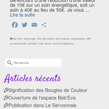
de 10€ sur un soin énergétique, soit un
soin à 40€ au lieu de 50€. Je vous …
Lire la suite
Facebook
Twitter
Email
Partager
bien-être
,
bioénergie
,
fête des mères
,
idée cadeau
,
magnetisme
,
offre
promotionnelle
,
praticien
,
reiki
,
sante
,
soins énergétiques
Rechercher :
Articles récents
Signification des Bougies de Couleur
Ouverture de l’espace Beb’Eva
Publication dans Le Servonnais