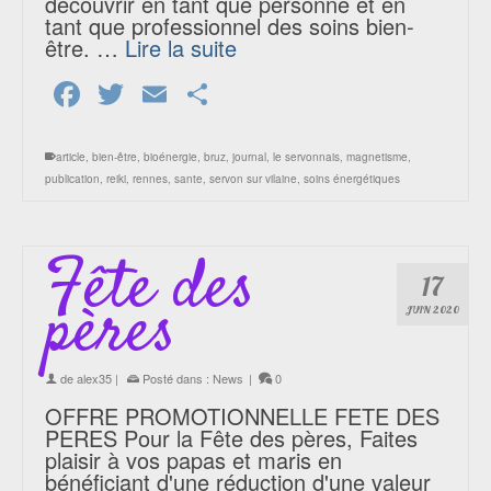
découvrir en tant que personne et en
tant que professionnel des soins bien-
être. …
Lire la suite
Facebook
Twitter
Email
Partager
article
,
bien-être
,
bioénergie
,
bruz
,
journal
,
le servonnais
,
magnetisme
,
publication
,
reiki
,
rennes
,
sante
,
servon sur vilaine
,
soins énergétiques
Fête des
17
pères
JUIN 2020
de
alex35
|
Posté dans :
News
|
0
OFFRE PROMOTIONNELLE FETE DES
PERES Pour la Fête des pères, Faites
plaisir à vos papas et maris en
bénéficiant d'une réduction d'une valeur